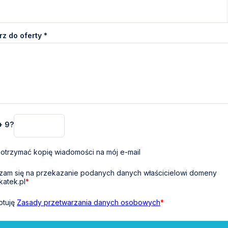
z do oferty *
 + 9?
otrzymać kopię wiadomości na mój e-mail
am się na przekazanie podanych danych właścicielowi domeny
katek.pl
*
ptuję
Zasady przetwarzania danych osobowych
*