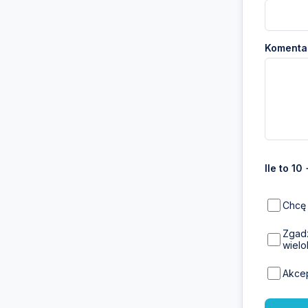
Komentar
Ile to 10
Chcę 
Zgadz
wielo
Akce